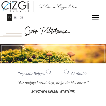
TR
EN
DE
Çevre Politikamız...
Teşekkür Belgesi
Görüntüle
"
Biz doğayı korudukça, doğa da bizi korur."
MUSTAFA KEMAL ATATÜRK